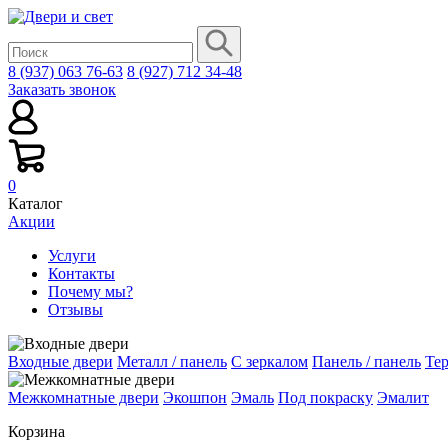
8 (937) 063 76-63
8 (927) 712 34-48
Заказать звонок
0
Каталог
Акции
Услуги
Контакты
Почему мы?
Отзывы
Входные двери
Металл / панель
С зеркалом
Панель / панель
Те
Межкомнатные двери
Экошпон
Эмаль
Под покраску
Эмалит
Корзина