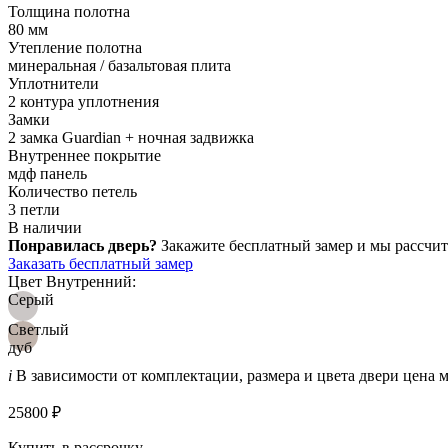
Толщина полотна
80 мм
Утепление полотна
минеральная / базальтовая плита
Уплотнители
2 контура уплотнения
Замки
2 замка Guardian + ночная задвижка
Внутреннее покрытие
мдф панель
Количество петель
3 петли
В наличии
Понравилась дверь?
Закажите бесплатный замер и мы рассчит
Заказать бесплатный замер
Цвет Внутренний:
Серый
Светлый
дуб
i
В зависимости от комплектации, размера и цвета двери цена 
25800 ₽
Купить в рассрочку