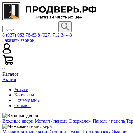
8 (937) 063 76-63
8 (927) 712 34-48
Заказать звонок
0
Каталог
Акции
Услуги
Контакты
Почему мы?
Отзывы
Входные двери
Металл / панель
С зеркалом
Панель / панель
Те
Межкомнатные двери
Экошпон
Эмаль
Под покраску
Эмалит